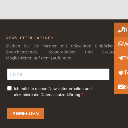
R
NEWSLETTER PARTNER
W
Bleiben Sie als Partner mit relevanten Einblicken in
Branchentrends, Kooperationen und exklusiven
T
Möglichkeiten auf dem Laufenden.
T
K